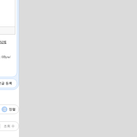
건
너
뛰
기
 삭제
0Byte/
댓글 등록
정렬
조회 수