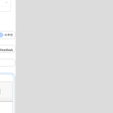
0
비추천
f/trackback
»
편
집
도
구
모
음