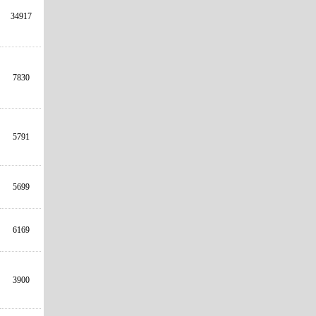
34917
7830
5791
5699
6169
3900