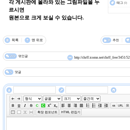
각 게시판에 올라와 있는 그림파일을 누
태그
(0)
르시면
원본으로 크게 보실 수 있습니다.
목록
맨 위로
0
추천
272
엮인글
http://chrff.icomn.net/chrff_free/3451/52
5
댓글
확장 컴포넌트
HTML 편집기