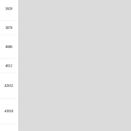
3929
3878
4686
4012
42632
43018