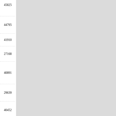
45825
44795
41910
27168
40891
29639
40452