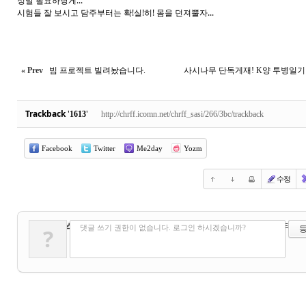
정말 필요하당게...
시험들 잘 보시고 담주부터는 확!실!히! 몸을 던져뿔자...
« Prev
빔 프로젝트 빌려놨습니다.
사시나무 단독게재! K양 투병일
Trackback
'
'
1613
http://chrff.icomn.net/chrff_sasi/266/3bc/trackback
Facebook
Twitter
Me2day
Yozm
수정
✔
댓글 쓰기
?
에디터 선
댓글 쓰기 권한이 없습니다. 로그인 하시겠습니까?
?