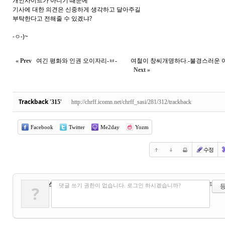
개인사이트가 아니기 때문에
기사에 대한 의견은 신중하게 생각하고 달아주길
부탁한다고 전해줄 수 있겠냐?
-ㅇ-)~
« Prev
여긴 평화와 인권 오이자리-ㅂ-
여철이 창씨개명하다.-불경스러운 
Next »
Trackback
'
'
315
http://chrff.icomn.net/chrff_sasi/281/312/trackback
Facebook
Twitter
Me2day
Yozm
수정
✔
댓글 쓰기
?
에디터 선
댓글 쓰기 권한이 없습니다. 로그인 하시겠습니까?
?