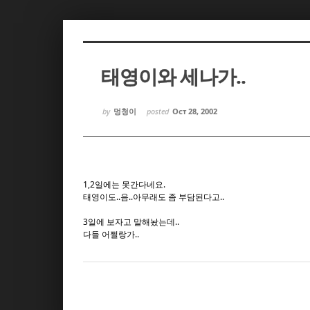
Sketchbook5, 스케치북5
Sketchbook5, 스케치북5
태영이와 세나가..
by
멍청이
posted
Oct 28, 2002
Sketchbook5, 스케치북5
Sketchbook5, 스케치북5
1,2일에는 못간다네요.
태영이도..음..아무래도 좀 부담된다고..
3일에 보자고 말해놨는데..
다들 어쩔랑가..