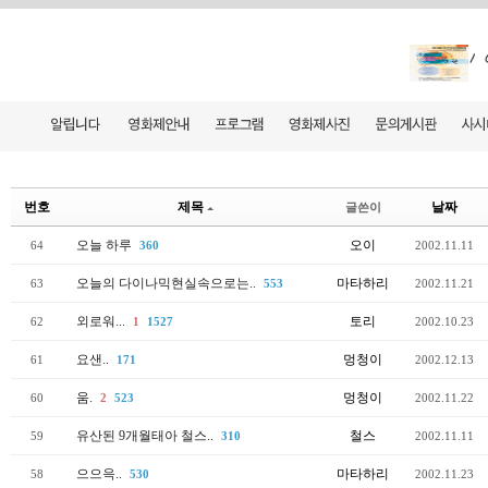
번호
제목
날짜
글쓴이
오늘 하루
오이
64
360
2002.11.11
오늘의 다이나믹현실속으로는..
마타하리
63
553
2002.11.21
외로워...
토리
62
1
1527
2002.10.23
요샌..
멍청이
61
171
2002.12.13
움.
멍청이
60
2
523
2002.11.22
유산된 9개월태아 철스..
철스
59
310
2002.11.11
으으윽..
마타하리
58
530
2002.11.23