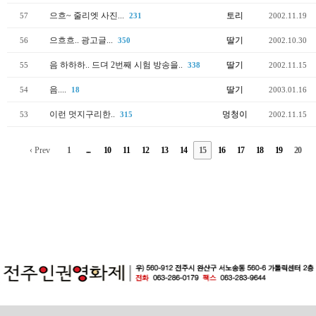
으흐~ 줄리엣 사진...
토리
57
231
2002.11.19
으흐흐.. 광고글...
딸기
56
350
2002.10.30
음 하하하.. 드뎌 2번째 시험 방송을..
딸기
55
338
2002.11.15
음....
딸기
54
18
2003.01.16
이런 멋지구리한..
멍청이
53
315
2002.11.15
‹ Prev
1
...
10
11
12
13
14
15
16
17
18
19
20