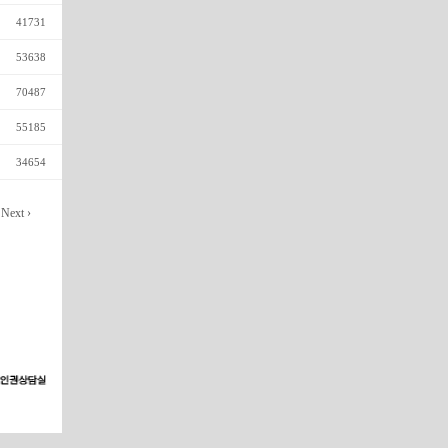
41731
53638
70487
55185
34654
Next ›