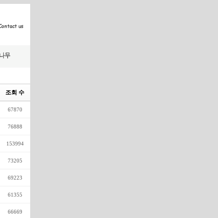
조회 수
67870
76888
153994
73205
69223
61355
66669